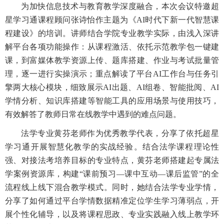
为加快信息技术与教育教学深度融合，本次会议特邀超
星学习通课程顾问张诗怡作主题为《AI时代下新一代智慧课
程建设》的培训。讲师结合学院专业教学实际，由浅入深讲
解平台各项功能操作：从课程激活、依托示范教学包一键建
课，到富媒体教学资源上传、题库搭建、作业与考试批量管
理，逐一进行实操演示；重点解读了平台AI工作台与任务引
擎两大核心模块，细致展示AI出题、AI组卷、智能批阅、AI
学情分析、知识库搭建等智能工具的应用场景与使用技巧，
有效解答了教师日常在线教学中遇到的难点问题。
法学专业黄芬老师作为优秀教学代表，分享了依托超星
学习通开展智慧化教学的实战经验。结合法学课程理论性
强、对接法考培养目标的专业特点，黄芬老师搭建起专属法
学案例资源库，构建“课前预习—课中互动—课后监管”的全
流程线上线下混合教学模式。同时，她结合法学专业学情，
分享了如何通过平台学情数据精准定位学生学习薄弱点，开
展个性化辅导，以及将课程思政、专业实践融入线上教学环