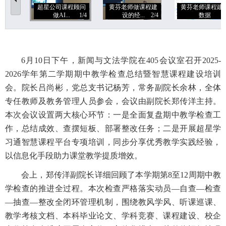
超星公司课程顾问
黄芬老师做课程建
黄芬老师课程建
做AI...
1/4
设的经...
2/4
数据
3
6月10日下午，新闻与文法学院在405会议室召开2025-
2026学年第二学期期中教学检查总结暨智慧课程建设培训
会。院长吕尚彬，党总支书记杨芳，常务副院长余林，全体
专任教师及教务管理人员参会，会议由副院长郑传洋主持。
本次会议设置两大核心环节：一是全面复盘期中教学检查工
作，总结成效、查摆短板、部署整改任务；二是开展超星学
习通智慧课程平台专项培训，同步分享优秀教学实践经验，
以信息化手段助力课堂教学提质增效。
会上，郑传洋副院长详细回顾了本学期第8至12周期中教
学检查的推进全过程。本次检查严格落实动员—自查—检查
—抽查—整改全闭环管理机制，围绕教风学风、听课巡课、
教学考核文档、本科毕业论文、学科竞赛、课程建设、校企