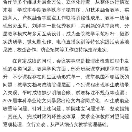
合作等多个维度开展全方位、立体化排查。从整体运行情况
来看，学院本学期教学秩序平稳有序，AI技术融合教学、实
践育人、产教融合等重点工作取得阶段性成果。教学一线涌
现出孙玉凤、刘洋等一批优秀教师，其创新的课堂架构、分
层教学模式与多元互动设计，成为全院教学示范标杆；摄影
实践研学、微短剧创作、电商直播实训等特色实践活动落地
见效，校企合作、访企拓岗等工作也持续走深走实。
在肯定成绩的同时，会议实事求是梳理出检查过程中发
现的各类问题。教风学风方面，部分班级课堂到课率有待提
升，不少课程存在师生互动形式单一、课堂氛围不够活跃的
问题；教学文档与成绩管理层面，个别课程出现学生成绩录
入失误、平时成绩缺少明细台账、试卷标注不规范等疏漏；
2026届本科毕业论文则暴露出论文内容同质化、AI生成痕迹
较重等问题。针对上述问题，学院建立问题清单—整改措施
—责任人—完成时限闭环整改体系，要求全体教师对照问题
逐项梳理、立行立改，从严从细夯实教学管理基础。