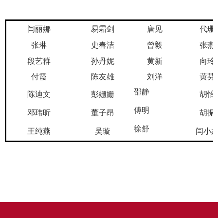
闫丽娜
易霜剑
唐见
代珊
张琳
史春洁
曾毅
张燕
段艺群
孙丹妮
黄新
向玲
付霞
陈友雄
刘洋
黄芬
邵静
陈迪文
彭姗姗
胡怡
傅明
邓玮昕
董子昂
胡振
徐舒
王纯燕
吴璇
闫小